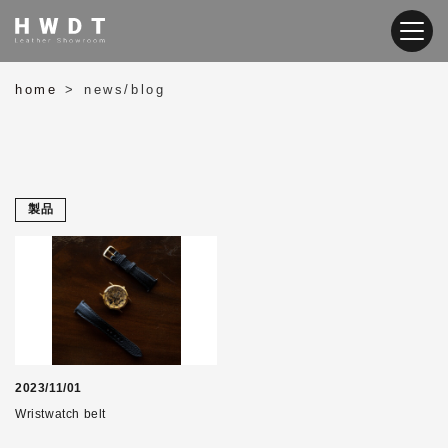
home
news/blog
>
製品
2023/11/01
Wristwatch belt